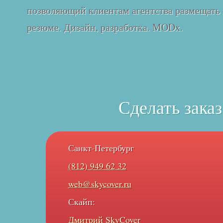
позволяющий клиентам агентства размещать 
резюме. Дизайн, разработка. MODx.
Сделать заказ
Санкт-Петербург
(812) 949 62 32
web@skycover.ru
Скайп:
Дмитрий SkyCover